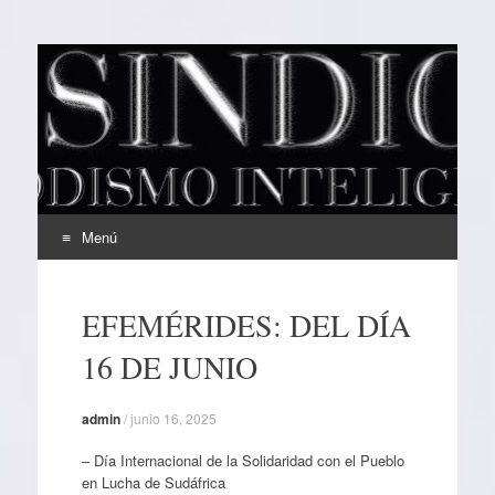
EL SINDICAL
Periodismo Inteligente
Menú
Ir
al
EFEMÉRIDES: DEL DÍA
contenido
16 DE JUNIO
admin
/
junio 16, 2025
– Día Internacional de la Solidaridad con el Pueblo
en Lucha de Sudáfrica