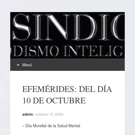
EL SINDICAL
Periodismo Inteligente
Menú
Ir
al
EFEMÉRIDES: DEL DÍA
contenido
10 DE OCTUBRE
admin
/
octubre 10, 2024
– Día Mundial de la Salud Mental