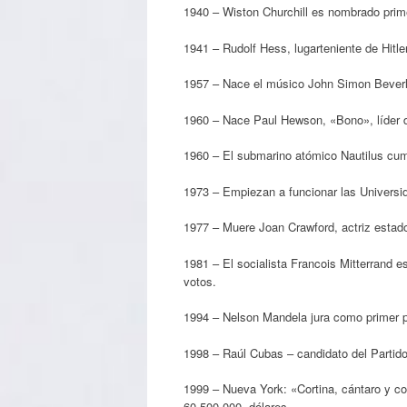
1940 – Wiston Churchill es nombrado prime
1941 – Rudolf Hess, lugarteniente de Hitle
1957 – Nace el músico John Simon Beverly
1960 – Nace Paul Hewson, «Bono», líder d
1960 – El submarino atómico Nautilus cump
1973 – Empiezan a funcionar las Universi
1977 – Muere Joan Crawford, actriz estad
1981 – El socialista Francois Mitterrand e
votos.
1994 – Nelson Mandela jura como primer pr
1998 – Raúl Cubas – candidato del Partido
1999 – Nueva York: «Cortina, cántaro y co
60.500.000. dólares.