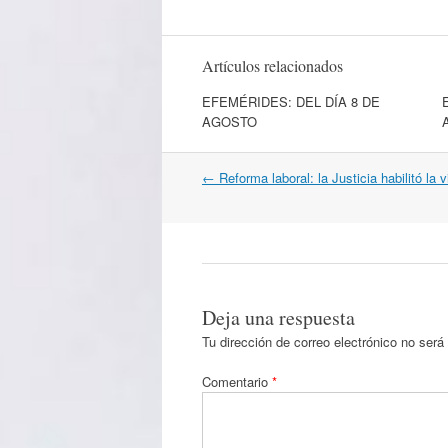
Artículos relacionados
EFEMÉRIDES: DEL DÍA 8 DE
AGOSTO
Navegación
←
Reforma laboral: la Justicia habilitó la v
por
artículos
Deja una respuesta
Tu dirección de correo electrónico no será
Comentario
*