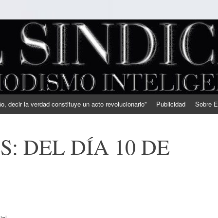
, decir la verdad constituye un acto revolucionario”
Publicidad
Sobre E
: DEL DÍA 10 DE
ial