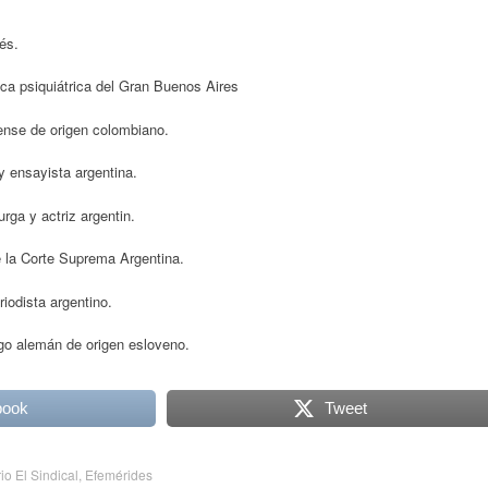
és.
ca psiquiátrica del Gran Buenos Aires
ense de origen colombiano.
y ensayista argentina.
ga y actriz argentin.
 la Corte Suprema Argentina.
iodista argentino.
o alemán de origen esloveno.
book
Tweet
rio El Sindical
,
Efemérides