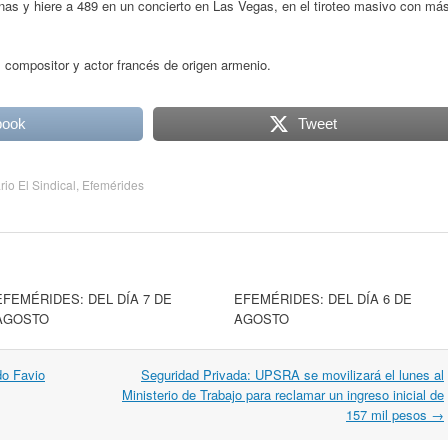
s y hiere a 489 en un concierto en Las Vegas, en el tiroteo masivo con má
 compositor y actor francés de origen armenio.
book
Tweet
rio El Sindical
,
Efemérides
EFEMÉRIDES: DEL DÍA 7 DE
EFEMÉRIDES: DEL DÍA 6 DE
AGOSTO
AGOSTO
do Favio
Seguridad Privada: UPSRA se movilizará el lunes al
Ministerio de Trabajo para reclamar un ingreso inicial de
157 mil pesos
→