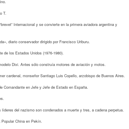
ino.
o T.
brevet” Internacional y se convierte en la primera aviadora argentina y
», diario conservador dirigido por Francisco Uriburu.
e de los Estados Unidos (1976-1980).
delo Dixi. Antes sólo construía motores de aviación y motos.
imer cardenal, monseñor Santiago Luis Copello, arzobispo de Buenos Aires.
de Comandante en Jefe y Jefe de Estado en España.
es.
s líderes del nazismo son condenados a muerte y tres, a cadena perpetua.
 Popular China en Pekín.