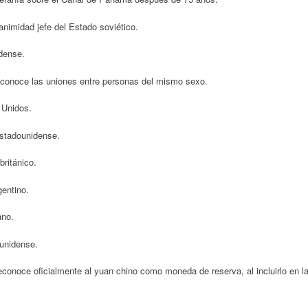
animidad jefe del Estado soviético.
dense.
econoce las uniones entre personas del mismo sexo.
 Unidos.
estadounidense.
ritánico.
entino.
ano.
unidense.
econoce oficialmente al yuan chino como moneda de reserva, al incluirlo en l