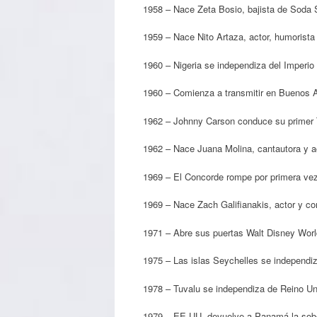
1958 – Nace Zeta Bosio, bajista de Soda 
1959 – Nace Nito Artaza, actor, humorista 
1960 – Nigeria se independiza del Imperio 
1960 – Comienza a transmitir en Buenos Ai
1962 – Johnny Carson conduce su primer T
1962 – Nace Juana Molina, cantautora y ac
1969 – El Concorde rompe por primera vez 
1969 – Nace Zach Galifianakis, actor y c
1971 – Abre sus puertas Walt Disney Worl
1975 – Las islas Seychelles se independiza
1978 – Tuvalu se independiza de Reino Un
1979 – EE.UU. devuelve a Panamá la sob