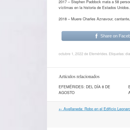
2017 – Stephen Paddock mata a 58 persona
víctimas en la historia de Estados Unidos.
2018 – Muere Charles Aznavour, cantante,
Share on Face
octubre 1, 2022
de
Efemérides
. Etiquetas:
dia
Artículos relacionados
EFEMÉRIDES: DEL DÍA 8 DE
AGOSTO
Navegación
←
Avellaneda: Robo en el Edificio Leonar
por
artículos