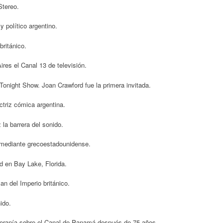
Stereo.
y político argentino.
británico.
res el Canal 13 de televisión.
onight Show. Joan Crawford fue la primera invitada.
triz cómica argentina.
la barrera del sonido.
omediante grecoestadounidense.
d en Bay Lake, Florida.
n del Imperio británico.
ido.
eranía sobre el Canal de Panamá después de 75 años.