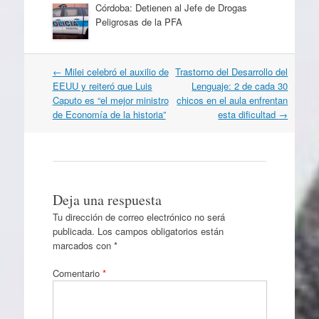
Córdoba: Detienen al Jefe de Drogas
Peligrosas de la PFA
Navegación
←
Milei celebró el auxilio de
Trastorno del Desarrollo del
por
EEUU y reiteró que Luis
Lenguaje: 2 de cada 30
artículos
Caputo es “el mejor ministro
chicos en el aula enfrentan
de Economía de la historia”
esta dificultad
→
Deja una respuesta
Tu dirección de correo electrónico no será
publicada.
Los campos obligatorios están
marcados con
*
Comentario
*