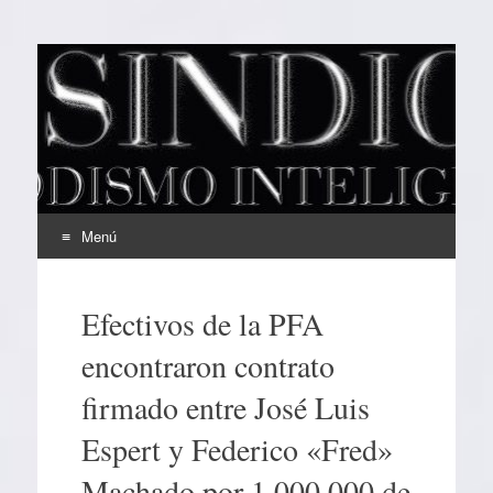
EL SINDICAL
Periodismo Inteligente
Menú
Ir
al
Efectivos de la PFA
contenido
encontraron contrato
firmado entre José Luis
Espert y Federico «Fred»
Machado por 1.000.000 de