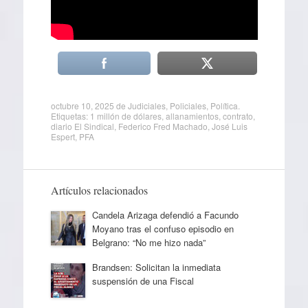
octubre 10, 2025
de
Judiciales
,
Policiales
,
Política
.
Etiquetas:
1 millón de dólares
,
allanamientos
,
contrato
,
diario El Sindical
,
Federico Fred Machado
,
José Luis
Espert
,
PFA
Artículos relacionados
Candela Arizaga defendió a Facundo
Moyano tras el confuso episodio en
Belgrano: “No me hizo nada”
Brandsen: Solicitan la inmediata
suspensión de una Fiscal