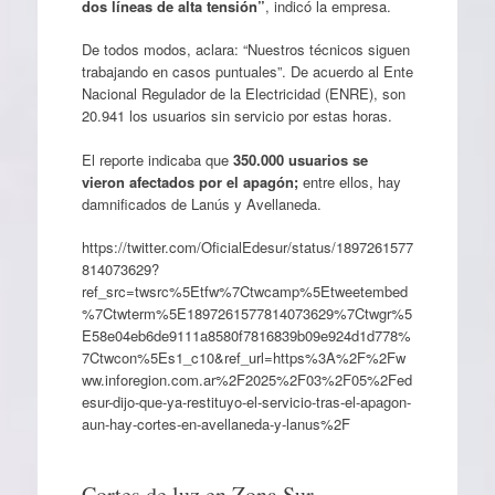
dos líneas de alta tensión”
, indicó la empresa.
De todos modos, aclara: “Nuestros técnicos siguen
trabajando en casos puntuales”. De acuerdo al Ente
Nacional Regulador de la Electricidad (ENRE), son
20.941 los usuarios sin servicio por estas horas.
El reporte indicaba que
350.000 usuarios
se
vieron afectados por el apagón;
entre ellos, hay
damnificados de Lanús y Avellaneda.
https://twitter.com/OficialEdesur/status/1897261577
814073629?
ref_src=twsrc%5Etfw%7Ctwcamp%5Etweetembed
%7Ctwterm%5E1897261577814073629%7Ctwgr%5
E58e04eb6de9111a8580f7816839b09e924d1d778%
7Ctwcon%5Es1_c10&ref_url=https%3A%2F%2Fw
ww.inforegion.com.ar%2F2025%2F03%2F05%2Fed
esur-dijo-que-ya-restituyo-el-servicio-tras-el-apagon-
aun-hay-cortes-en-avellaneda-y-lanus%2F
Cortes de luz en Zona Sur