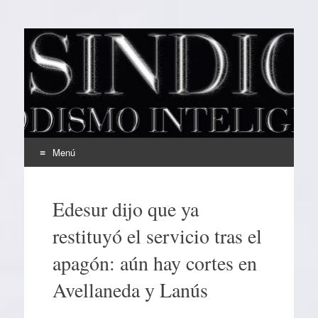
EL SINDICAL
Periodismo Inteligente
Menú
Ir
al
Edesur dijo que ya
contenido
restituyó el servicio tras el
apagón: aún hay cortes en
Avellaneda y Lanús