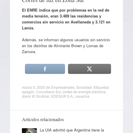
El ENRE indica que por problemas en la red de
media tensión, eran 3.489 las residencias y
comercios sin servicio en Avellaneda y 3.121 en
Lanús.
Además, se informan algunos usuarios sin servicio
en los distritos de Almirante Brown y Lomas de
Zamora.
marzo 5, 2025
de
Empresariales
,
Sociedad
. Etiquetas:
apagón
,
Conurbano Sur
,
cortes de energía eléctrica
,
diario El Sindical
,
EDESUR S.A.
,
usuarios
Artículos relacionados
La UIA advirtió que Argentina tiene la