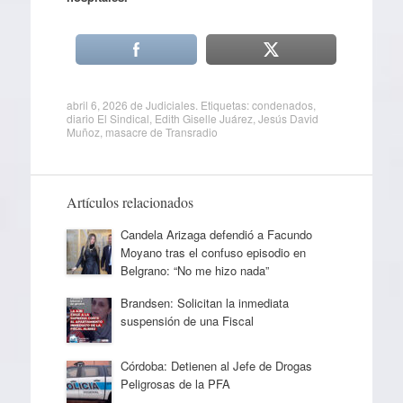
abril 6, 2026
de
Judiciales
. Etiquetas:
condenados
,
diario El Sindical
,
Edith Giselle Juárez
,
Jesús David
Muñoz
,
masacre de Transradio
Artículos relacionados
Candela Arizaga defendió a Facundo
Moyano tras el confuso episodio en
Belgrano: “No me hizo nada”
Brandsen: Solicitan la inmediata
suspensión de una Fiscal
Córdoba: Detienen al Jefe de Drogas
Peligrosas de la PFA