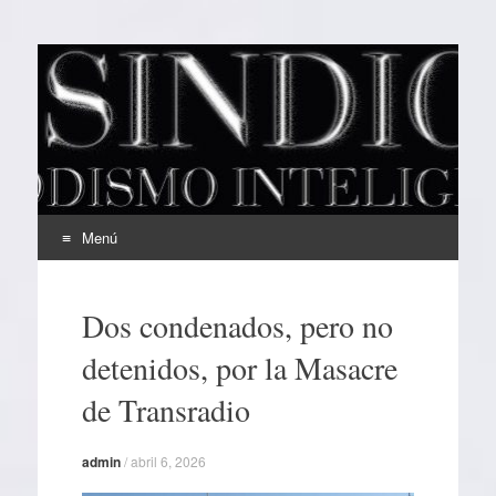
EL SINDICAL
Periodismo Inteligente
Menú
Ir
al
Dos condenados, pero no
contenido
detenidos, por la Masacre
de Transradio
admin
/
abril 6, 2026