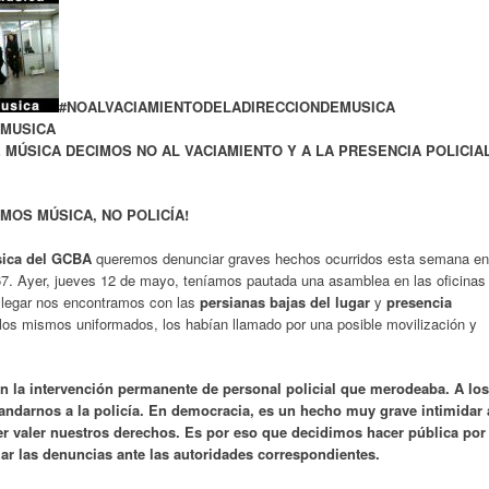
#NOALVACIAMIENTODELADIRECCIONDEMUSICA
EMUSICA
 MÚSICA DECIMOS NO AL VACIAMIENTO Y A LA PRESENCIA POLICIA
MOS MÚSICA, NO POLICÍA!
sica
del GCBA
queremos denunciar graves hechos ocurridos esta semana en
967. Ayer, jueves 12 de mayo, teníamos pautada una asamblea en las oficinas
l llegar nos encontramos con las
persianas bajas del lugar
y
presencia
n los mismos uniformados, los habían llamado por una posible movilización y
n la intervención permanente de personal policial que merodeaba. A los
ndarnos a la policía.
En democracia, es un hecho muy grave intimidar 
er valer nuestros derechos. Es por eso que decidimos hacer pública por
zar las denuncias ante las autoridades correspondientes.