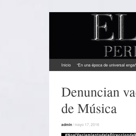
EL SINDICAL
Periodismo Inteligente
Ir
Inicio
“En una época de universal engaño
al
contenido
Denuncian vac
de Música
admin
/
mayo 17, 2016