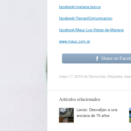
facebook/mariana.bocca
facebook/YamaniComunicacion
facebook/Mauz-Los-filetes-de-Mariana
www.mauz.com.ar
Share on Face
mayo 17, 2016
de
Denuncias
. Etiquetas:
asa
Artículos relacionados
Lanús: Desvalijan a una
anciana de 75 años