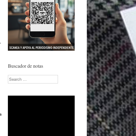
L
Buscador de notas
Search
a