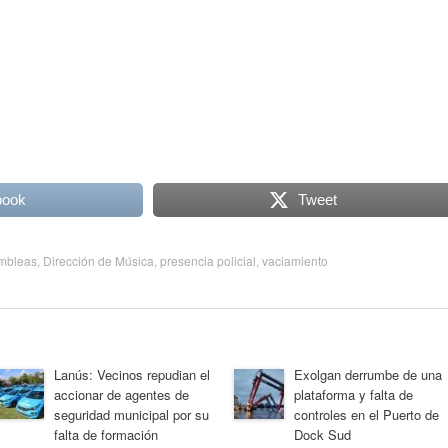
book
Tweet
mbleas
,
Dirección de Música
,
presencia policial
,
vaciamiento
Lanús: Vecinos repudian el
Exolgan derrumbe de una
accionar de agentes de
plataforma y falta de
seguridad municipal por su
controles en el Puerto de
falta de formación
Dock Sud