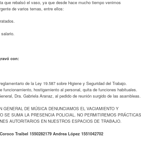
gota que rebalsó el vaso, ya que desde hace mucho tiempo venimos
rgente de varios temas, entre ellos:
ratados.
 salario.
gravó con:
reglamentario de la Ley 19.587 sobre Higiene y Seguridad del Trabajo.
e funcionamiento, hostigamiento al personal, quita de funciones habituales.
General, Dra. Gabriela Aranaz, al pedido de reunión surgido de las asambleas.
N GENERAL DE MÚSICA DENUNCIAMOS EL VACIAMIENTO Y
O SE SUMA LA PRESENCIA POLICIAL. NO PERMITIREMOS PRÁCTICA
ENES AUTORITARIOS EN NUESTROS ESPACIOS DE TRABAJO.
Coroco Traibel 1550282179 Andrea López 1551042702