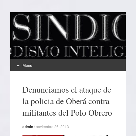
EL SINDICAL
Periodismo Inteligente
Menú
Ir
al
Denunciamos el ataque de
contenido
la policia de Oberá contra
militantes del Polo Obrero
admin
/
noviembre 26, 2013