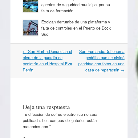
agentes de seguridad municipal por su
falta de formación
Exolgan derrumbe de una plataforma y
falta de controles en el Puerto de Dock
Sud
Navegación
←
San Martín:Denuncian el
San Fernando:Detienen a
por
cierre de la guardía de
pedófilo que se olvidó
artículos
pediatría en el Hospital Eva
pendrive con fotos en una
Perón
casa de reparación
→
Deja una respuesta
Tu dirección de correo electrónico no será
publicada.
Los campos obligatorios están
marcados con
*