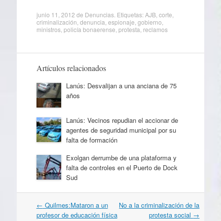
junio 11, 2012
de
Denuncias
. Etiquetas:
AJB
,
corte
,
criminalización
,
denuncia
,
espionaje
,
gobierno
,
ministros
,
policía bonaerense
,
protesta
,
reclamos
Artículos relacionados
Lanús: Desvalijan a una anciana de 75
años
Lanús: Vecinos repudian el accionar de
agentes de seguridad municipal por su
falta de formación
Exolgan derrumbe de una plataforma y
falta de controles en el Puerto de Dock
Sud
Navegación
←
Quilmes:Mataron a un
No a la criminalización de la
por
profesor de educación física
protesta social
→