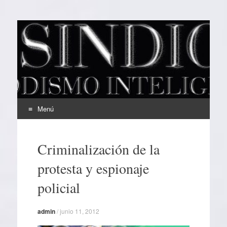
EL SINDICAL
Periodismo Inteligente
Menú
Ir
al
Criminalización de la
contenido
protesta y espionaje
policial
admin
/
junio 11, 2012