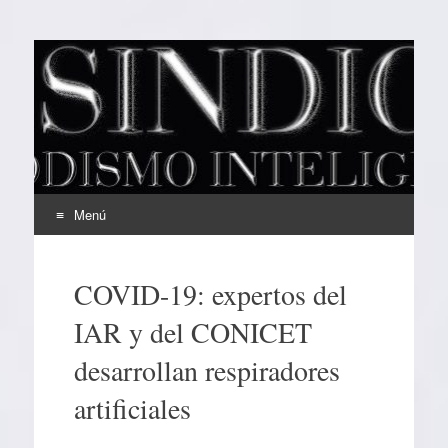
EL SINDICAL
Periodismo Inteligente
Menú
Ir
al
COVID-19: expertos del
contenido
IAR y del CONICET
desarrollan respiradores
artificiales