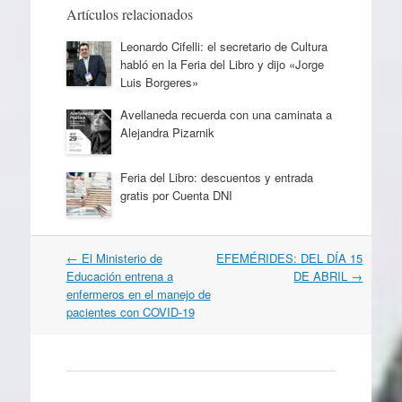
Artículos relacionados
Leonardo Cifelli: el secretario de Cultura
habló en la Feria del Libro y dijo «Jorge
Luis Borgeres»
Avellaneda recuerda con una caminata a
Alejandra Pizarnik
Feria del Libro: descuentos y entrada
gratis por Cuenta DNI
Navegación
←
El Ministerio de
EFEMÉRIDES: DEL DÍA 15
por
Educación entrena a
DE ABRIL
→
artículos
enfermeros en el manejo de
pacientes con COVID-19