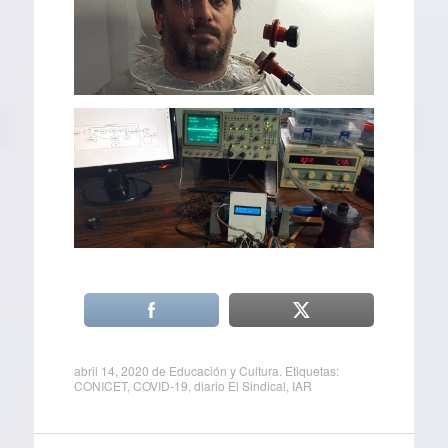
abril 14, 2020
de
Educación y Cultura
. Etiquetas:
CONICET
,
COVID-19
,
diario El Sindical
,
IAR