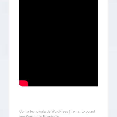
Con la tecnología de WordPress
|
Tema: Expound
von
Konstantin Kovshenin