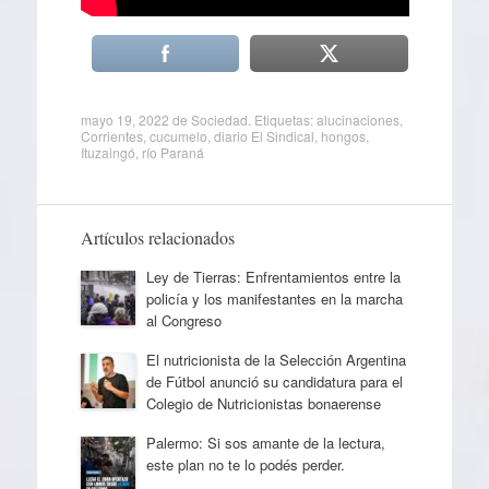
mayo 19, 2022
de
Sociedad
. Etiquetas:
alucinaciones
,
Corrientes
,
cucumelo
,
diario El Sindical
,
hongos
,
Ituzaingó
,
río Paraná
Artículos relacionados
Ley de Tierras: Enfrentamientos entre la
policía y los manifestantes en la marcha
al Congreso
El nutricionista de la Selección Argentina
de Fútbol anunció su candidatura para el
Colegio de Nutricionistas bonaerense
Palermo: Si sos amante de la lectura,
este plan no te lo podés perder.