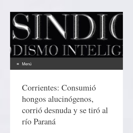
EL SINDICAL
Periodismo Inteligente
Menú
Ir
al
Corrientes: Consumió
contenido
hongos alucinógenos,
corrió desnuda y se tiró al
río Paraná