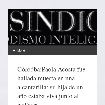
EL SINDICAL
Periodismo Inteligente
Menú
Ir
al
Córodba:Paola Acosta fue
contenido
hallada muerta en una
alcantarilla: su hija de un
año estaba viva junto al
cadáver