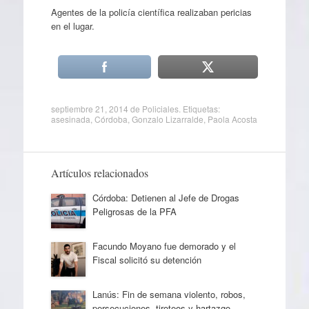
Agentes de la policía científica realizaban pericias
en el lugar.
septiembre 21, 2014
de
Policiales
. Etiquetas:
asesinada
,
Córdoba
,
Gonzalo Lizarralde
,
Paola Acosta
Artículos relacionados
Córdoba: Detienen al Jefe de Drogas
Peligrosas de la PFA
Facundo Moyano fue demorado y el
Fiscal solicitó su detención
Lanús: Fin de semana violento, robos,
persecuciones, tiroteos y hartazgo