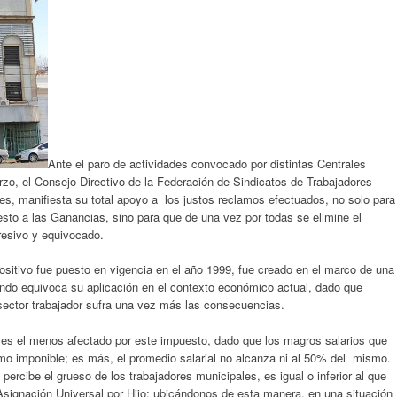
Ante el paro de actividades convocado por distintas Centrales
zo, el Consejo Directivo de la Federación de Sindicatos de Trabajadores
es, manifiesta su total apoyo a los justos reclamos efectuados, no solo para
sto a las Ganancias, sino para que de una vez por todas se elimine el
resivo y equivocado.
tivo fue puesto en vigencia en el año 1999, fue creado en el marco de una
tando equivoca su aplicación en el contexto económico actual, dado que
sector trabajador sufra una vez más las consecuencias.
 es el menos afectado por este impuesto, dado que los magros salarios que
mo imponible; es más, el promedio salarial no alcanza ni al 50% del mismo.
percibe el grueso de los trabajadores municipales, es igual o inferior al que
signación Universal por Hijo; ubicándonos de esta manera, en una situación