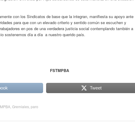
amente con los Sindicatos de base que la integran, manifiesta su apoyo ante
ridades para que con un elevado criterio y sentido común se escuchen y
rabajadores en pos de una verdadera justicia social contemplando también a
cio sostenemos día a día a nuestro querido país.
MPBA
book
Tweet
TMPBA
,
Gremiales
,
paro