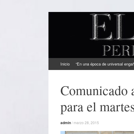
EL SINDICAL
Periodismo Inteligente
Ir
Inicio
“En una época de universal engaño
al
contenido
Comunicado a
para el marte
admin
/
marzo 28, 2015