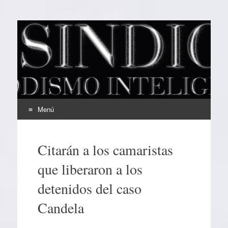
EL SINDICAL
Periodismo Inteligente
Menú
Ir
al
Citarán a los camaristas
contenido
que liberaron a los
detenidos del caso
Candela