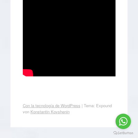
Con la tecnología de WordPress
|
Tema: Expound
von
Konstantin Kovshenin