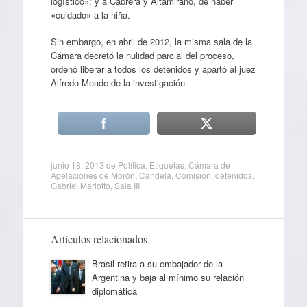
logístico»; y a Cabrera y Altamirano, de haber
«cuidado» a la niña.
Sin embargo, en abril de 2012, la misma sala de la
Cámara decretó la nulidad parcial del proceso,
ordenó liberar a todos los detenidos y apartó al juez
Alfredo Meade de la investigación.
junio 18, 2013
de
Política
. Etiquetas:
Cámara de
Apelaciones de Morón
,
Candela
,
Comisión
,
detenidos
,
Gabriel Mariotto
,
Sala III
Artículos relacionados
Brasil retira a su embajador de la
Argentina y baja al mínimo su relación
diplomática