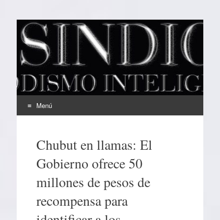
EL SINDICAL
Periodismo Inteligente
Menú
Ir
al
Chubut en llamas: El
contenido
Gobierno ofrece 50
millones de pesos de
recompensa para
identificar a los