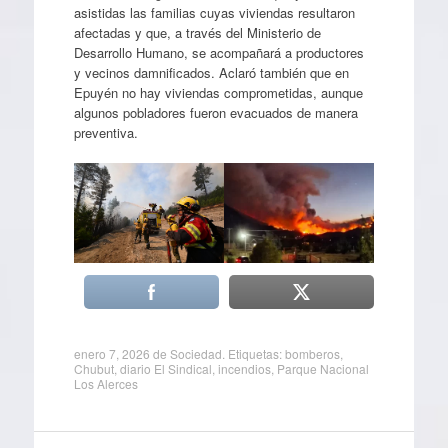
asistidas las familias cuyas viviendas resultaron
afectadas y que, a través del Ministerio de
Desarrollo Humano, se acompañará a productores
y vecinos damnificados. Aclaró también que en
Epuyén no hay viviendas comprometidas, aunque
algunos pobladores fueron evacuados de manera
preventiva.
enero 7, 2026
de
Sociedad
. Etiquetas:
bomberos
,
Chubut
,
diario El Sindical
,
incendios
,
Parque Nacional
Los Alerces