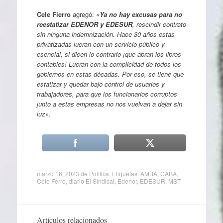
Cele Fierro
agregó:
«
Ya no hay excusas para no
reestatizar EDENOR y EDESUR
, rescindir contrato
sin ninguna indemnización. Hace 30 años estas
privatizadas lucran con un servicio público y
esencial, si dicen lo contrario ¡que abran los libros
contables! Lucran con la complicidad de todos los
gobiernos en estas décadas. Por eso, se tiene que
estatizar y quedar bajo control de usuarios y
trabajadores, para que los funcionarios corruptos
junto a estas empresas no nos vuelvan a dejar sin
luz».
marzo 16, 2023
de
Política
. Etiquetas:
AMBA
,
CABA
,
Cele Ferro
,
diario El Sindical
,
Edenor
,
EDESUR
,
MST
Artículos relacionados