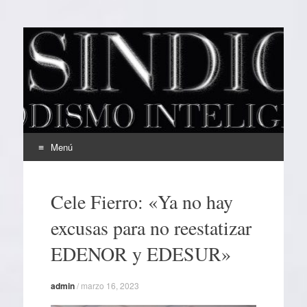
EL SINDICAL
Periodismo Inteligente
Menú
Ir
al
Cele Fierro: «Ya no hay
contenido
excusas para no reestatizar
EDENOR y EDESUR»
admin
/
marzo 16, 2023