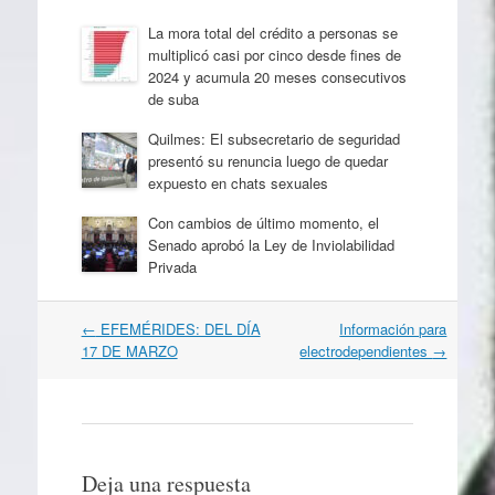
La mora total del crédito a personas se
multiplicó casi por cinco desde fines de
2024 y acumula 20 meses consecutivos
de suba
Quilmes: El subsecretario de seguridad
presentó su renuncia luego de quedar
expuesto en chats sexuales
Con cambios de último momento, el
Senado aprobó la Ley de Inviolabilidad
Privada
Navegación
←
EFEMÉRIDES: DEL DÍA
Información para
por
17 DE MARZO
electrodependientes
→
artículos
Deja una respuesta