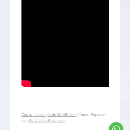
Con la tecnología de WordPress
|
Tema: Expound
von
Konstantin Kovshenin