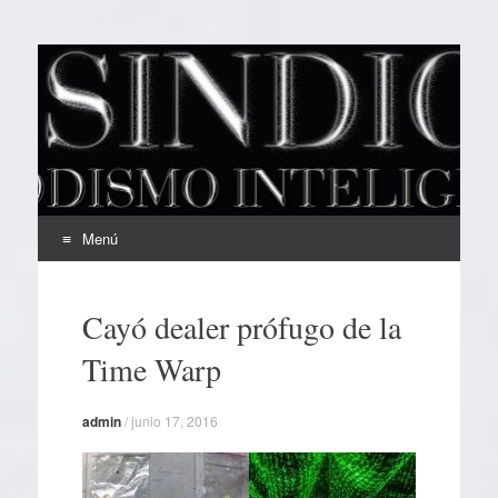
EL SINDICAL
Periodismo Inteligente
Menú
Ir
al
Cayó dealer prófugo de la
contenido
Time Warp
admin
/
junio 17, 2016