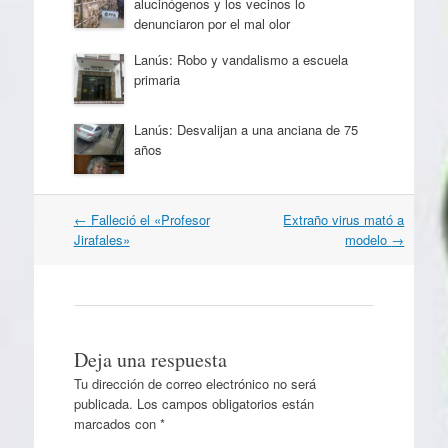
alucinógenos y los vecinos lo
denunciaron por el mal olor
Lanús: Robo y vandalismo a escuela
primaria
Lanús: Desvalijan a una anciana de 75
años
Navegación
←
Falleció el «Profesor
Extraño virus mató a
por
Jirafales»
modelo
→
artículos
Deja una respuesta
Tu dirección de correo electrónico no será
publicada.
Los campos obligatorios están
marcados con
*