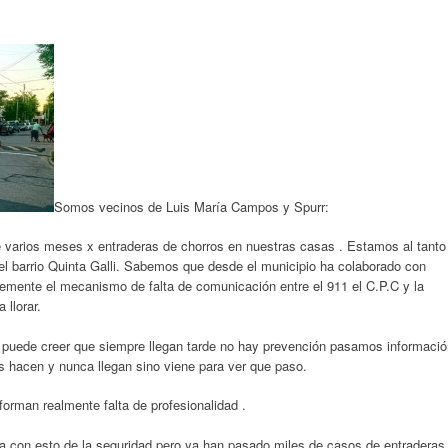
Somos vecinos de Luis María Campos y Spurr:
arios meses x entraderas de chorros en nuestras casas . Estamos al tanto
el barrio Quinta Galli. Sabemos que desde el municipio ha colaborado con
emente el mecanismo de falta de comunicación entre el 911 el C.P.C y la
 llorar.
e puede creer que siempre llegan tarde no hay prevención pasamos informació
os hacen y nunca llegan sino viene para ver que paso.
orman realmente falta de profesionalidad .
 con esto de la seguridad pero ya han pasado miles de casos de entraderas