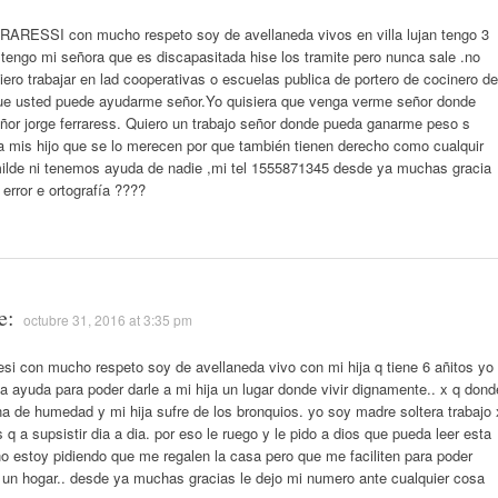
RARESSI con mucho respeto soy de avellaneda vivos en villa lujan tengo 3
 tengo mi señora que es discapasitada hise los tramite pero nunca sale .no
iero trabajar en lad cooperativas o escuelas publica de portero de cocinero de
que usted puede ayudarme señor.Yo quisiera que venga verme señor donde
eñor jorge ferraress. Quiero un trabajo señor donde pueda ganarme peso s
a mis hijo que se lo merecen por que también tienen derecho como cualquir
ilde ni tenemos ayuda de nadie ,mi tel 1555871345 desde ya muchas gracia
 error e ortografía ????
e:
octubre 31, 2016 at 3:35 pm
resi con mucho respeto soy de avellaneda vivo con mi hija q tiene 6 añitos yo
a ayuda para poder darle a mi hija un lugar donde vivir dignamente.. x q dond
ena de humedad y mi hija sufre de los bronquios. yo soy madre soltera trabajo 
 a supsistir dia a dia. por eso le ruego y le pido a dios que pueda leer esta
o estoy pidiendo que me regalen la casa pero que me faciliten para poder
r un hogar.. desde ya muchas gracias le dejo mi numero ante cualquier cosa