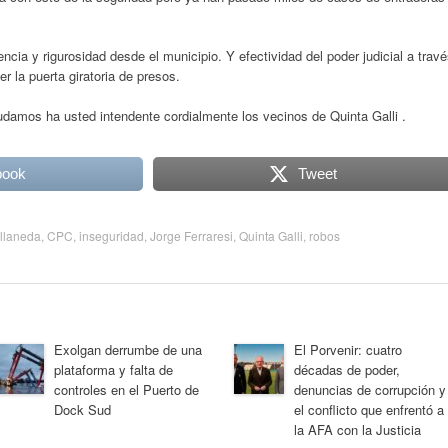
ncia y rigurosidad desde el municipio. Y efectividad del poder judicial a trav
er la puerta giratoria de presos.
udamos ha usted intendente cordialmente los vecinos de Quinta Galli .
book
Tweet
llaneda
,
CPC
,
inseguridad
,
Jorge Ferraresi
,
Quinta Galli
,
robos
Exolgan derrumbe de una
El Porvenir: cuatro
plataforma y falta de
décadas de poder,
controles en el Puerto de
denuncias de corrupción y
Dock Sud
el conflicto que enfrentó a
la AFA con la Justicia