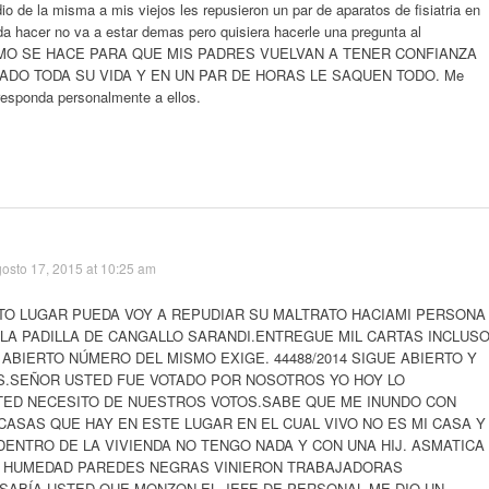
io de la misma a mis viejos les repusieron un par de aparatos de fisiatria en
da hacer no va a estar demas pero quisiera hacerle una pregunta al
MO SE HACE PARA QUE MIS PADRES VUELVAN A TENER CONFIANZA
DO TODA SU VIDA Y EN UN PAR DE HORAS LE SAQUEN TODO. Me
responda personalmente a ellos.
osto 17, 2015 at 10:25 am
TO LUGAR PUEDA VOY A REPUDIAR SU MALTRATO HACIAMI PERSONA
IELA PADILLA DE CANGALLO SARANDI.ENTREGUE MIL CARTAS INCLUS
ABIERTO NÚMERO DEL MISMO EXIGE. 44488/2014 SIGUE ABIERTO Y
.SEÑOR USTED FUE VOTADO POR NOSOTROS YO HOY LO
TED NECESITO DE NUESTROS VOTOS.SABE QUE ME INUNDO CON
CASAS QUE HAY EN ESTE LUGAR EN EL CUAL VIVO NO ES MI CASA Y
DENTRO DE LA VIVIENDA NO TENGO NADA Y CON UNA HIJ. ASMATICA
E HUMEDAD PAREDES NEGRAS VINIERON TRABAJADORAS
SABÍA USTED QUE MONZON EL JEFE DE PERSONAL ME DIO UN