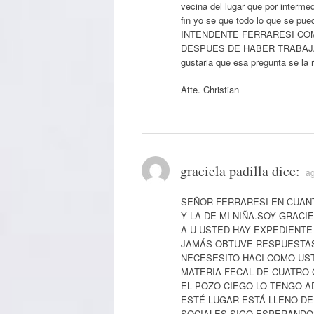
vecina del lugar que por intermed
fin yo se que todo lo que se pue
INTENDENTE FERRARESI CO
DESPUES DE HABER TRABAJA
gustaria que esa pregunta se la 
Atte. Christian
graciela padilla
dice:
ag
SEÑOR FERRARESI EN CUAN
Y LA DE MI NIÑA.SOY GRAC
A U USTED HAY EXPEDIENTE 
JAMÁS OBTUVE RESPUESTAS
NECESESITO HACI COMO US
MATERIA FECAL DE CUATRO 
EL POZO CIEGO LO TENGO A
ESTÉ LUGAR ESTÁ LLENO D
SOCIALES.SIGO ESPERANDO