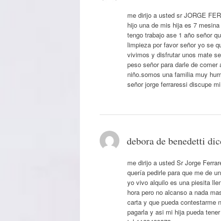
me dirijo a usted sr JORGE FER
hijo una de mis hija es 7 mesina
tengo trabajo ase 1 año señor qu
limpieza por favor señor yo se 
vivimos y disfrutar unos mate s
peso señor para darle de comer 
niño.somos una familia muy hum
señor jorge ferraressi discupe mi
debora de benedetti
dic
me dirijo a usted Sr Jorge Ferra
quería pedirle para que me de un
yo vivo alquilo es una piesita ll
hora pero no alcanso a nada mas q
carta y que pueda contestarme n
pagarla y asi mi hija pueda tene