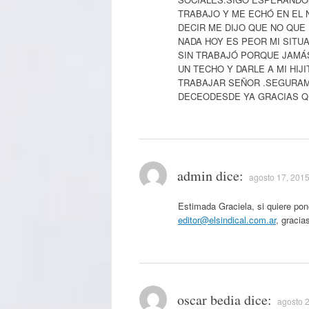
TRABAJO Y ME ECHÓ EN EL 
DECIR ME DIJO QUE NO QUE
NADA HOY ES PEOR MI SITUA
SIN TRABAJÓ PORQUE JAMÁS
UN TECHO Y DARLE A MI HIJ
TRABAJAR SEÑOR .SEGURAM
DECEODESDE YA GRACIAS Q
admin
dice:
agosto 17, 2015
Estimada Graciela, si quiere pon
editor@elsindical.com.ar
, gracia
oscar bedia
dice:
agosto 2