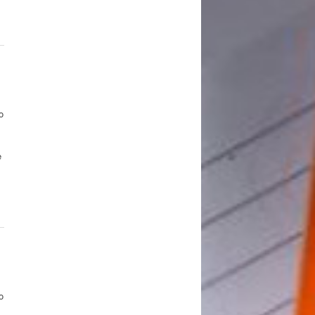
o
e
o