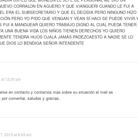
NUEVO CORRALON EN AGUERO.Y QUE VIANGUERI CUANDO LE FUI A
 EL ERA EL SUBSECRETARIO Y QUE EL DECIDIA PERO NINGUNO HIZO
CIÓN PERO YO PIDO QUE VENGAN Y VEAN SÍ HACI SE PUEDE VIVIR.
 FUI A MANGUEAR QUIERO TRABAJO DIGNO AL CUAL PUEDA TENER
ITA UNA BUENA VIDA LOS NIÑOS TIENEN DERECHOS YO QUIERO
ENTE TENDRA HIJOS OJALA JAMÁS PADEZCAESTO A NADIE SE LO
UE DIOS LO BENDIGA SEÑOR INTENDENTE
 at 12:20 pm
erse en contacto y contarnos más sobre su situación el mail es
s por comentar, saludos y gracias.
7, 2015 at 8:43 am