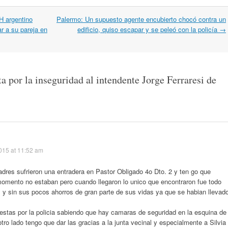
H argentino
Palermo: Un supuesto agente encubierto chocó contra un
r a su pareja en
edificio, quiso escapar y se peleó con la policía
→
ta por la inseguridad al intendente Jorge Ferraresi de
015 at 11:52 am
dres sufrieron una entradera en Pastor Obligado 4o Dto. 2 y ten go que
omento no estaban pero cuando llegaron lo unico que encontraron fue todo
as y sin sus pocos ahorros de gran parte de sus vidas ya que se habian llevad
estas por la policia sabiendo que hay camaras de seguridad en la esquina de
tro lado tengo que dar las gracias a la junta vecinal y especialmente a Silvia