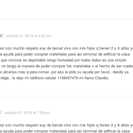
e:
octubre 31, 2016 at 3:42 pm
resi con mucho respeto soy de bernal vivo con mis hijos q tienen 2 y 6 años y
a ayuda para poder comprar materiales para asi terminar de edificar la casa
la que vivimos es deplorable tengo humedad por todos lados es una simple
o no tengo la manera de poder comprar los materiales x el hecho de ser madr
a no alcansa mas q para comer. por eso le pido su ayuda por favor.. desde ya
diga.. le dejo mi teléfono celular 1156057479 mi llamo Claudia.
:
octubre 31, 2016 at 7:29 pm
resi con mucho respeto soy de bernal vivo con mis hijos q tienen 2 y 6 años y
a ayuda para poder comprar materiales para asi terminar de edificar la casa