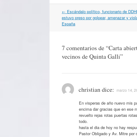
Navegación
←
Escándalo político, funcionario de DDH
por
estuvo preso por golpear, amenazar y viola
artículos
España
7 comentarios de “
Carta abier
vecinos de Quinta Galli
”
christian
dice:
marzo 14, 2
En visperas de año nuevo mis pa
encima dar gracias que en ese m
revuelto rejas rotas puertas rot
todo.
hasta el dia de hoy no hay respu
Pastor Obligado y Av. Mitre por o