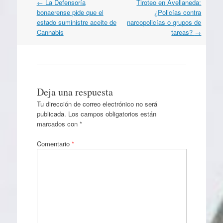
Navegación
←
La Defensoría
Tiroteo en Avellaneda:
por
bonaerense pide que el
¿Policías contra
artículos
estado suministre aceite de
narcopolicías o grupos de
Cannabis
tareas?
→
Deja una respuesta
Tu dirección de correo electrónico no será
publicada.
Los campos obligatorios están
marcados con
*
Comentario
*