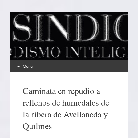
EL SINDICAL
Periodismo Inteligente
Menú
Ir
al
Caminata en repudio a
contenido
rellenos de humedales de
la ribera de Avellaneda y
Quilmes