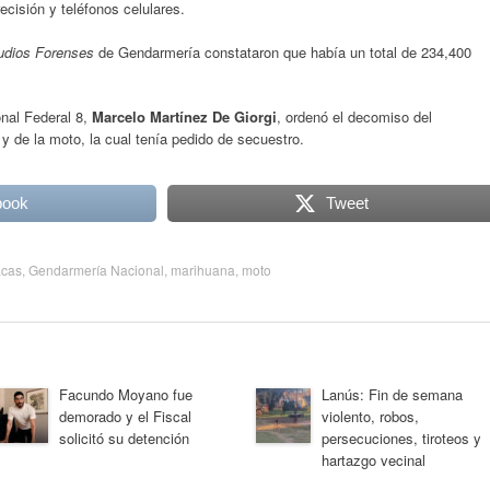
cisión y teléfonos celulares.
tudios Forenses
de Gendarmería constataron que había un total de 234,400
onal Federal 8,
Marcelo Martínez De Giorgi
, ordenó el decomiso del
y de la moto, la cual tenía pedido de secuestro.
book
Tweet
acas
,
Gendarmería Nacional
,
marihuana
,
moto
Facundo Moyano fue
Lanús: Fin de semana
demorado y el Fiscal
violento, robos,
solicitó su detención
persecuciones, tiroteos y
hartazgo vecinal