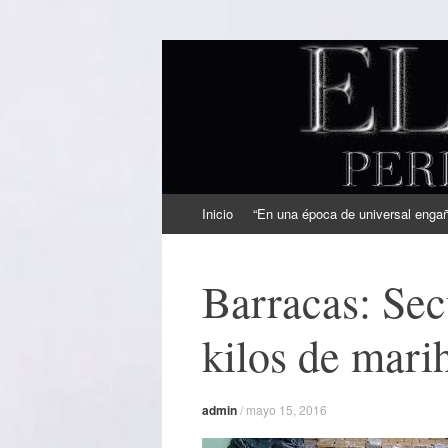
EL SINDICAL
Periodismo Inteligente
Ir
Inicio
“En una época de universal engaño
al
contenido
Barracas: Sec
kilos de mari
admin
/
mayo 15, 2016