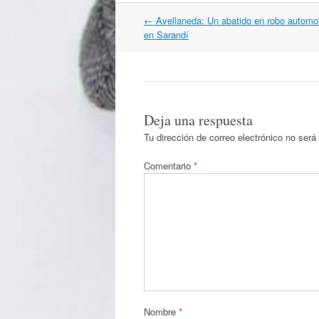
Navegación
←
Avellaneda: Un abatido en robo automot
por
en Sarandí
artículos
Deja una respuesta
Tu dirección de correo electrónico no será
Comentario
*
Nombre
*