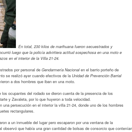
En total, 230 kilos de marihuana fueron secuestrados y
currió luego que la policía advirtiera actitud sospechosa en una moto e
zos en el interior de la Villa 21-24.
strados por personal de
Gendarmería Nacional
en el barrio porteño de
nto se realizó ayer cuando efectivos de la
Unidad de Prevención Barrial
 vieron a dos hombres que iban en una moto.
los ocupantes del rodado se dieron cuenta de la presencia de los
iarte y Zavaleta, por lo que huyeron a toda velocidad.
n una persecución en el interior la villa 21-24, donde uno de los hombres
uetes rectangulares.
on a un inmueble del lugar pero escaparon por una ventana de la
onal observó que había una gran cantidad de bolsas de consorcio que contenía