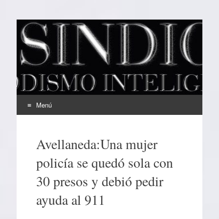
EL SINDICAL
Periodismo Inteligente
Menú
Ir
al
Avellaneda:Una mujer
contenido
policía se quedó sola con
30 presos y debió pedir
ayuda al 911