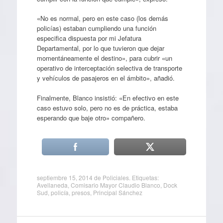
«No es normal, pero en este caso (los demás
policías) estaban cumpliendo una función
especifica dispuesta por mi Jefatura
Departamental, por lo que tuvieron que dejar
momentáneamente el destino», para cubrir «un
operativo de interceptación selectiva de transporte
y vehículos de pasajeros en el ámbito», añadió.
Finalmente, Blanco insistió: «En efectivo en este
caso estuvo solo, pero no es de práctica, estaba
esperando que baje otro» compañero.
septiembre 15, 2014
de
Policiales
. Etiquetas:
Avellaneda
,
Comisario Mayor Claudio Blanco
,
Dock
Sud
,
policía
,
presos
,
Principal Sánchez