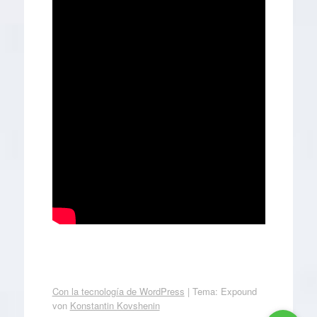
Con la tecnología de WordPress
|
Tema: Expound
von
Konstantin Kovshenin