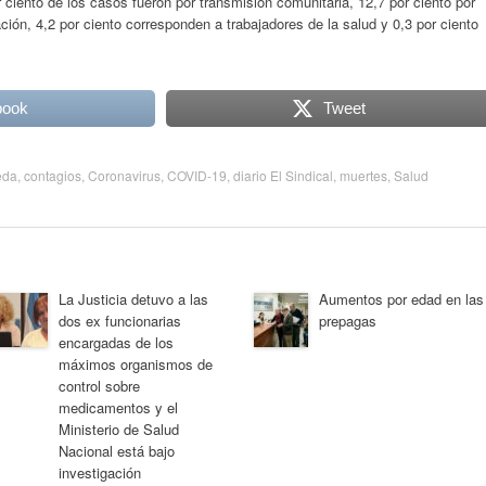
r ciento de los casos fueron por transmisión comunitaria, 12,7 por ciento por
ación, 4,2 por ciento corresponden a trabajadores de la salud y 0,3 por ciento
book
Tweet
eda
,
contagios
,
Coronavirus
,
COVID-19
,
diario El Sindical
,
muertes
,
Salud
La Justicia detuvo a las
Aumentos por edad en las
dos ex funcionarias
prepagas
encargadas de los
máximos organismos de
control sobre
medicamentos y el
Ministerio de Salud
Nacional está bajo
investigación