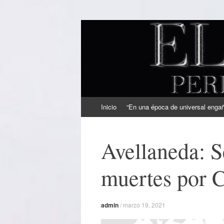
EL SINDICAL
Periodismo Inteligente
Ir
Inicio
“En una época de universal engaño
al
contenido
Avellaneda: S
muertes por 
admin
/
marzo 19, 2021