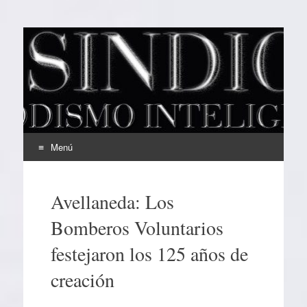
EL SINDICAL
Periodismo Inteligente
Menú
Ir
al
Avellaneda: Los
contenido
Bomberos Voluntarios
festejaron los 125 años de
creación