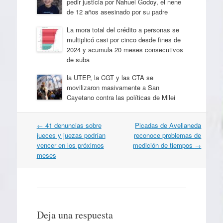
pedir justicia por Nahuel Godoy, el nene
de 12 años asesinado por su padre
La mora total del crédito a personas se
multiplicó casi por cinco desde fines de
2024 y acumula 20 meses consecutivos
de suba
la UTEP, la CGT y las CTA se
movilizaron masivamente a San
Cayetano contra las políticas de Milei
Navegación
←
41 denuncias sobre
Picadas de Avellaneda
por
jueces y juezas podrían
reconoce problemas de
artículos
vencer en los próximos
medición de tiempos
→
meses
Deja una respuesta