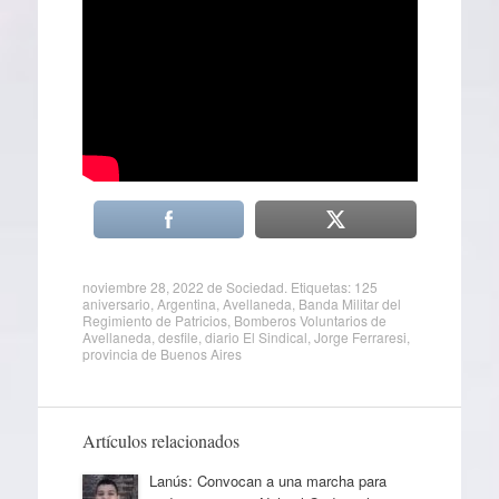
noviembre 28, 2022
de
Sociedad
. Etiquetas:
125
aniversario
,
Argentina
,
Avellaneda
,
Banda Militar del
Regimiento de Patricios
,
Bomberos Voluntarios de
Avellaneda
,
desfile
,
diario El Sindical
,
Jorge Ferraresi
,
provincia de Buenos Aires
Artículos relacionados
Lanús: Convocan a una marcha para