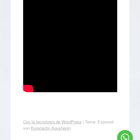
Con la tecnología de WordPress
|
Tema: Expound
von
Konstantin Kovshenin