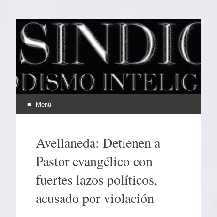
EL SINDICAL
Periodismo Inteligente
Menú
Ir
al
Avellaneda: Detienen a
contenido
Pastor evangélico con
fuertes lazos políticos,
acusado por violación