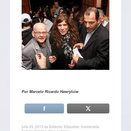
Por Marcelo Ricardo Hawrylciw
julio 23, 2015
de
Editorial
. Etiquetas:
Avellaneda
,
Natalio Bogdán
,
Polo Judicial