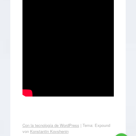
Con la tecnología de WordPress
|
Tema: Expound
von
Konstantin Kovshenin