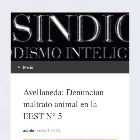
EL SINDICAL
Periodismo Inteligente
Menú
Ir
al
Avellaneda: Denuncian
contenido
maltrato animal en la
EEST N° 5
admin
/
mayo 4, 2026