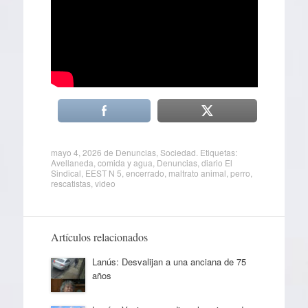
mayo 4, 2026
de
Denuncias
,
Sociedad
. Etiquetas:
Avellaneda
,
comida y agua
,
Denuncias
,
diario El
Sindical
,
EEST N 5
,
encerrado
,
maltrato animal
,
perro
,
rescatistas
,
video
Artículos relacionados
Lanús: Desvalijan a una anciana de 75
años