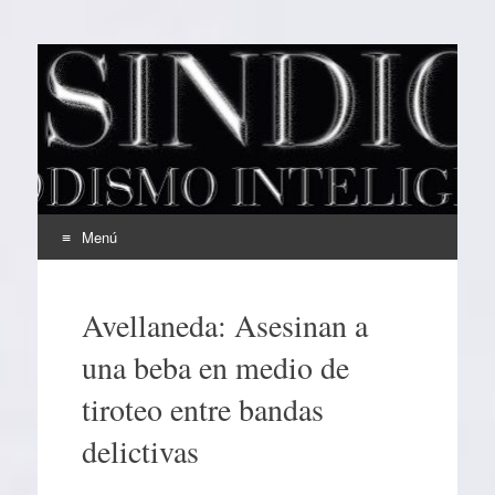
EL SINDICAL
Periodismo Inteligente
Menú
Ir
al
Avellaneda: Asesinan a
contenido
una beba en medio de
tiroteo entre bandas
delictivas