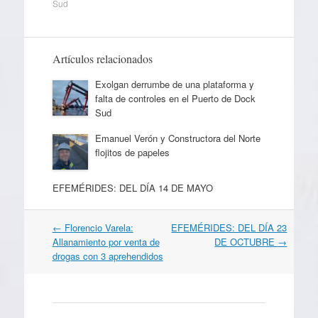
Sud
Artículos relacionados
Exolgan derrumbe de una plataforma y
falta de controles en el Puerto de Dock
Sud
Emanuel Verón y Constructora del Norte
flojitos de papeles
EFEMÉRIDES: DEL DÍA 14 DE MAYO
Navegación
←
Florencio Varela:
EFEMÉRIDES: DEL DÍA 23
por
Allanamiento por venta de
DE OCTUBRE
→
artículos
drogas con 3 aprehendidos