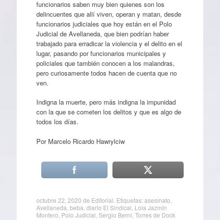
funcionarios saben muy bien quienes son los
delincuentes que allí viven, operan y matan, desde
funcionarios judiciales que hoy están en el Polo
Judicial de Avellaneda, que bien podrían haber
trabajado para erradicar la violencia y el delito en el
lugar, pasando por funcionarios municipales y
policiales que también conocen a los malandras,
pero curiosamente todos hacen de cuenta que no
ven.
Indigna la muerte, pero más indigna la impunidad
con la que se cometen los delitos y que es algo de
todos los días.
Por Marcelo Ricardo Hawrylciw
octubre 22, 2020
de
Editorial
. Etiquetas:
asesinato
,
Avellaneda
,
beba
,
diario El Sindical
,
Lola Jazmín
Montero
,
Polo Judicial
,
Sergio Berni
,
Torres de Dock