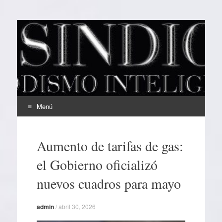
EL SINDICAL
Periodismo Inteligente
Menú
Ir
al
Aumento de tarifas de gas:
contenido
el Gobierno oficializó
nuevos cuadros para mayo
admin
/
abril 30, 2026