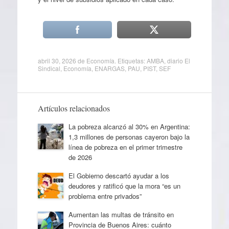
abril 30, 2026
de
Economía
. Etiquetas:
AMBA
,
diario El
Sindical
,
Economía
,
ENARGAS
,
PAU
,
PIST
,
SEF
Artículos relacionados
La pobreza alcanzó al 30% en Argentina:
1,3 millones de personas cayeron bajo la
línea de pobreza en el primer trimestre
de 2026
El Gobierno descartó ayudar a los
deudores y ratificó que la mora “es un
problema entre privados”
Aumentan las multas de tránsito en
Provincia de Buenos Aires: cuánto