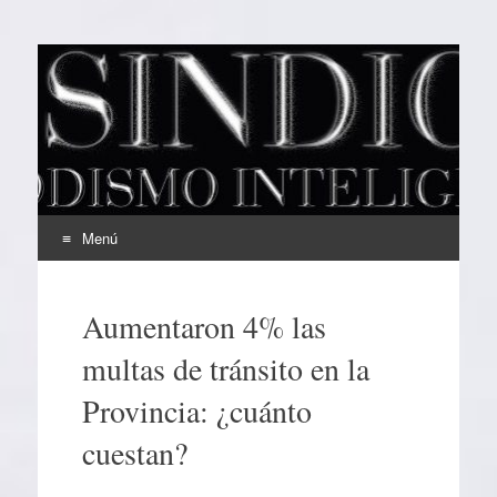
EL SINDICAL
Periodismo Inteligente
Menú
Ir
al
Aumentaron 4% las
contenido
multas de tránsito en la
Provincia: ¿cuánto
cuestan?