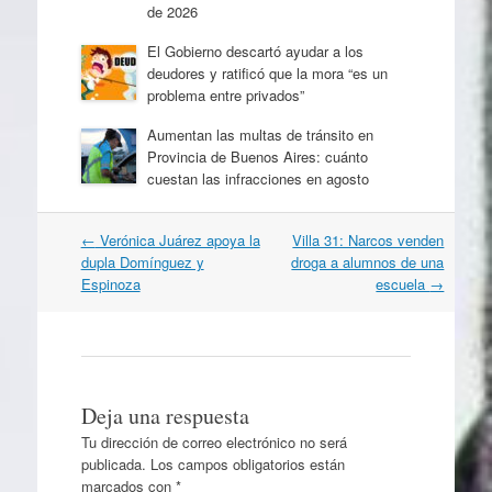
de 2026
El Gobierno descartó ayudar a los
deudores y ratificó que la mora “es un
problema entre privados”
Aumentan las multas de tránsito en
Provincia de Buenos Aires: cuánto
cuestan las infracciones en agosto
Navegación
←
Verónica Juárez apoya la
Villa 31: Narcos venden
por
dupla Domínguez y
droga a alumnos de una
artículos
Espinoza
escuela
→
Deja una respuesta
Tu dirección de correo electrónico no será
publicada.
Los campos obligatorios están
marcados con
*