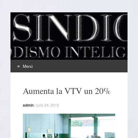
EL SINDICAL
Periodismo Inteligente
Menú
Ir
al
Aumenta la VTV un 20%
contenido
admin
/
julio 24, 2015