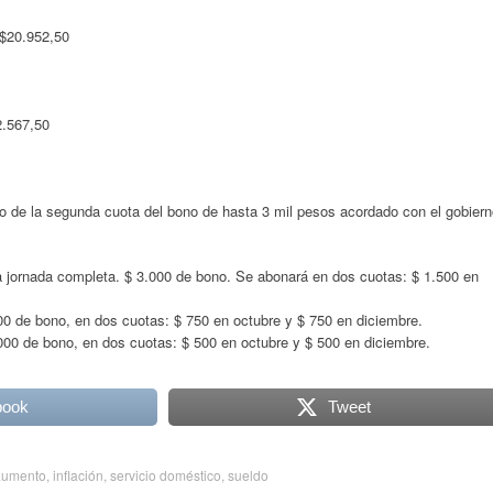
o $20.952,50
2.567,50
o de la segunda cuota del bono de hasta 3 mil pesos acordado con el gobier
 jornada completa. $ 3.000 de bono. Se abonará en dos cuotas: $ 1.500 en
0 de bono, en dos cuotas: $ 750 en octubre y $ 750 en diciembre.
00 de bono, en dos cuotas: $ 500 en octubre y $ 500 en diciembre.
book
Tweet
aumento
,
inflación
,
servicio doméstico
,
sueldo