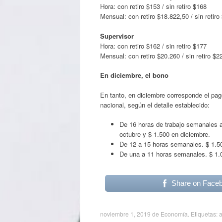
Hora: con retiro $153 / sin retiro $168
Mensual: con retiro $18.822,50 / sin retir
Supervisor
Hora: con retiro $162 / sin retiro $177
Mensual: con retiro $20.260 / sin retiro $2
En diciembre, el bono
En tanto, en diciembre corresponde el pag
nacional, según el detalle establecido:
De 16 horas de trabajo semanales a
octubre y $ 1.500 en diciembre.
De 12 a 15 horas semanales. $ 1.50
De una a 11 horas semanales. $ 1.0
Share on Face
noviembre 1, 2019
de
Economía
. Etiquetas: