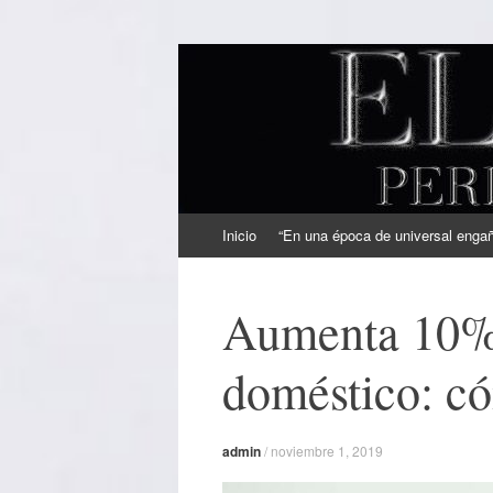
EL SINDICAL
Periodismo Inteligente
Ir
Inicio
“En una época de universal engaño
al
contenido
Aumenta 10% e
doméstico: c
admin
/
noviembre 1, 2019