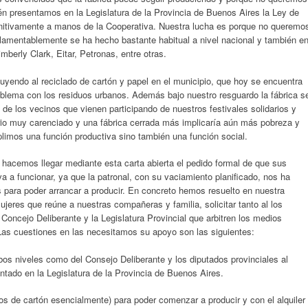
n presentamos en la Legislatura de la Provincia de Buenos Aires la Ley de
finitivamente a manos de la Cooperativa. Nuestra lucha es porque no queremo
e lamentablemente se ha hecho bastante habitual a nivel nacional y también e
berly Clark, Eitar, Petronas, entre otras.
buyendo al reciclado de cartón y papel en el municipio, que hoy se encuentra
blema con los residuos urbanos. Además bajo nuestro resguardo la fábrica s
de los vecinos que vienen participando de nuestros festivales solidarios y
rrio muy carenciado y una fábrica cerrada más implicaría aún más pobreza y
imos una función productiva sino también una función social.
s hacemos llegar mediante esta carta abierta el pedido formal de que sus
va a funcionar, ya que la patronal, con su vaciamiento planificado, nos ha
 para poder arrancar a producir. En concreto hemos resuelto en nuestra
res que reúne a nuestras compañeras y familia, solicitar tanto al los
oncejo Deliberante y la Legislatura Provincial que arbitren los medios
Las cuestiones en las necesitamos su apoyo son las siguientes:
bos niveles como del Consejo Deliberante y los diputados provinciales al
ntado en la Legislatura de la Provincia de Buenos Aires.
os de cartón esencialmente) para poder comenzar a producir y con el alquiler