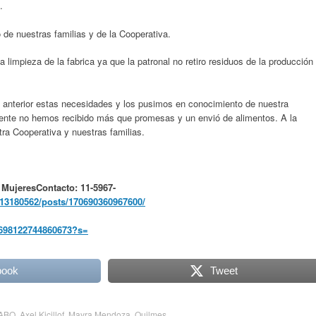
.
de nuestras familias y de la Cooperativa.
limpieza de la fabrica ya que la patronal no retiro residuos de la producción
 anterior estas necesidades y los pusimos en conocimiento de nuestra
ente no hemos recibido más que promesas y un envió de alimentos. A la
ra Cooperativa y nuestras familias.
 Mujeres
Contacto: 11-5967-
13180562/posts/170690360967600/
16698122744860673?s=
book
Tweet
ABO
,
Axel Kicillof
,
Mayra Mendoza
,
Quilmes