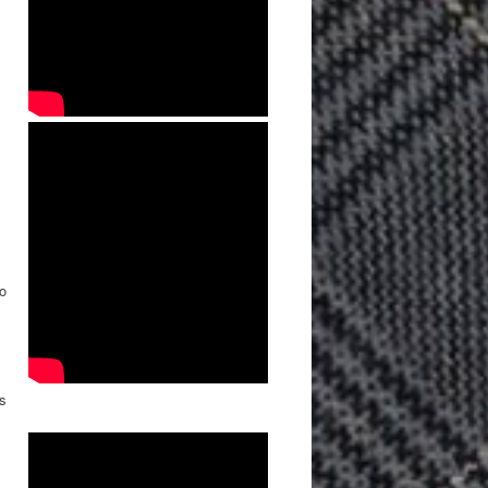
no
os