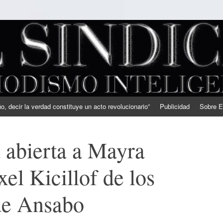
, decir la verdad constituye un acto revolucionario”
Publicidad
Sobre E
 abierta a Mayra
l Kicillof de los
de Ansabo