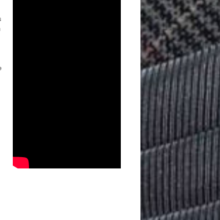
s
n
e