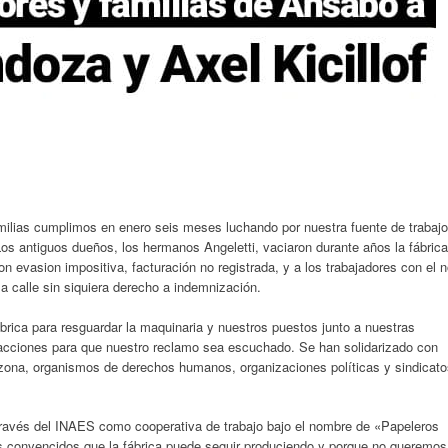
milias cumplimos en enero seis meses luchando por nuestra fuente de trabajo
Los antiguos dueños, los hermanos Angeletti, vaciaron durante años la fábrica
on evasion impositiva, facturación no registrada, y a los trabajadores con el 
a calle sin siquiera derecho a indemnización.
ábrica para resguardar la maquinaria y nuestros puestos junto a nuestras
acciones para que nuestro reclamo sea escuchado. Se han solidarizado con
 zona, organismos de derechos humanos, organizaciones políticas y sindicat
ravés del INAES como cooperativa de trabajo bajo el nombre de «Papeleros
 convencidos que la fábrica puede seguir produciendo y porque no queremos