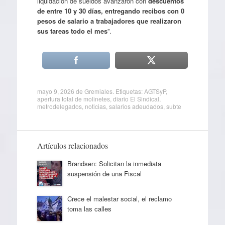
liquidación de sueldos avanzaron con
descuentos
de entre 10 y 30 días, entregando recibos con 0
pesos de salario a trabajadores que realizaron
sus tareas todo el mes
”.
mayo 9, 2026
de
Gremiales
. Etiquetas:
AGTSyP
,
apertura total de molinetes
,
diario El Sindical
,
metrodelegados
,
noticias
,
salarios adeudados
,
subte
Artículos relacionados
Brandsen: Solicitan la inmediata
suspensión de una Fiscal
Crece el malestar social, el reclamo
toma las calles