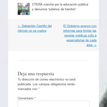
CTERA marcha por la educación pública
y denuncia “salarios de hambre”
Navegación
←
Sebastián Castillo del
El Gobierno avanza con
por
ridículo no se vuelve
reformas para limitar las
artículos
recetas médicas sólo a
especialistas de cada
área
→
Deja una respuesta
Tu dirección de correo electrónico no será
publicada.
Los campos obligatorios están
marcados con
*
Comentario
*