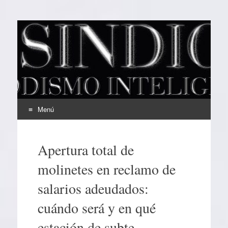
EL SINDICAL
Periodismo Inteligente
Menú
Ir
al
Apertura total de
contenido
molinetes en reclamo de
salarios adeudados:
cuándo será y en qué
estación de subte