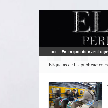
EL SINDICAL
Periodismo Inteligente
Ir
Inicio
“En una época de universal engaño
al
contenido
Etiquetas de las publicacione
(