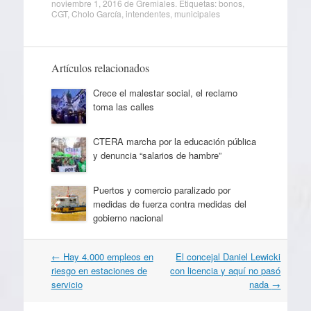
noviembre 1, 2016
de
Gremiales
. Etiquetas:
bonos
,
CGT
,
Cholo García
,
intendentes
,
municipales
Artículos relacionados
Crece el malestar social, el reclamo
toma las calles
CTERA marcha por la educación pública
y denuncia “salarios de hambre”
Puertos y comercio paralizado por
medidas de fuerza contra medidas del
gobierno nacional
Navegación
←
Hay 4.000 empleos en
El concejal Daniel Lewicki
por
riesgo en estaciones de
con licencia y aquí no pasó
artículos
servicio
nada
→