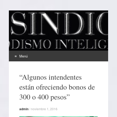
EL SINDICAL
Periodismo Inteligente
Menú
Ir
al
“Algunos intendentes
contenido
están ofreciendo bonos de
300 o 400 pesos”
admin
/
noviembre 1, 2016