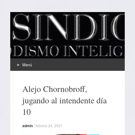
EL SINDICAL
Periodismo Inteligente
Menú
Ir
al
Alejo Chornobroff,
contenido
jugando al intendente día
10
admin
/
febrero 24, 2021