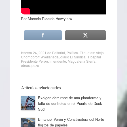
Por Marcelo Ricardo Hawrylciw
febrero 24, 2021
de
Editorial
,
Política
. Etiquetas:
Alejo
Chornobroff
,
Avellaneda
,
diario El Sindical
,
Hospital
Presidente Perón
,
intendente
,
Magdalena Sierra
,
obras
,
pozo
Artículos relacionados
Exolgan derrumbe de una plataforma y
falta de controles en el Puerto de Dock
Sud
Emanuel Verón y Constructora del Norte
flojitos de papeles