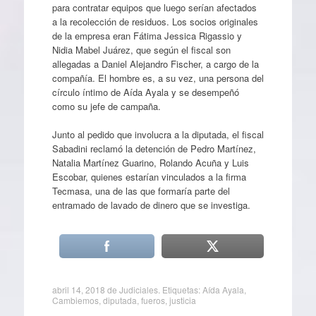
para contratar equipos que luego serían afectados
a la recolección de residuos. Los socios originales
de la empresa eran Fátima Jessica Rigassio y
Nidia Mabel Juárez, que según el fiscal son
allegadas a Daniel Alejandro Fischer, a cargo de la
compañía. El hombre es, a su vez, una persona del
círculo íntimo de Aída Ayala y se desempeñó
como su jefe de campaña.
Junto al pedido que involucra a la diputada, el fiscal
Sabadini reclamó la detención de Pedro Martínez,
Natalia Martínez Guarino, Rolando Acuña y Luis
Escobar, quienes estarían vinculados a la firma
Tecmasa, una de las que formaría parte del
entramado de lavado de dinero que se investiga.
abril 14, 2018
de
Judiciales
. Etiquetas:
Aída Ayala
,
Cambiemos
,
diputada
,
fueros
,
justicia