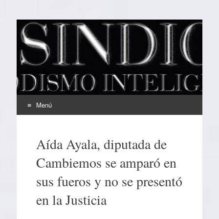
EL SINDICAL
Periodismo Inteligente
Menú
Ir
al
Aída Ayala, diputada de
contenido
Cambiemos se amparó en
sus fueros y no se presentó
en la Justicia