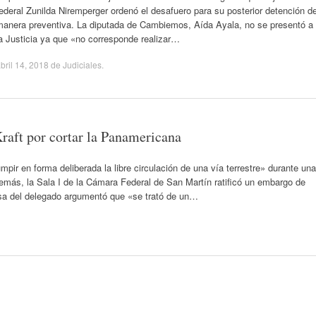
ederal Zunilda Niremperger ordenó el desafuero para su posterior detención d
manera preventiva. La diputada de Cambiemos, Aída Ayala, no se presentó a
a Justicia ya que «no corresponde realizar…
bril 14, 2018
de
Judiciales
.
raft por cortar la Panamericana
mpir en forma deliberada la libre circulación de una vía terrestre» durante una
emás, la Sala I de la Cámara Federal de San Martín ratificó un embargo de
sa del delegado argumentó que «se trató de un…