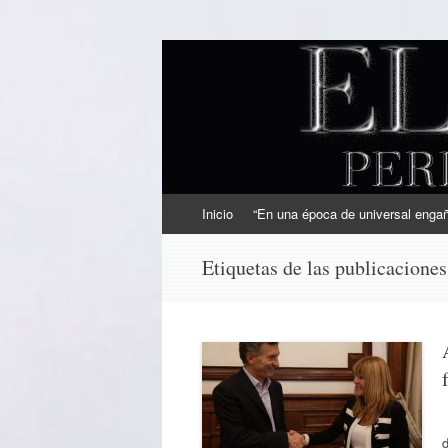
EL SINDICAL
Periodismo Inteligente
Ir
Inicio
“En una época de universal engaño
al
contenido
Etiquetas de las publicacione
d