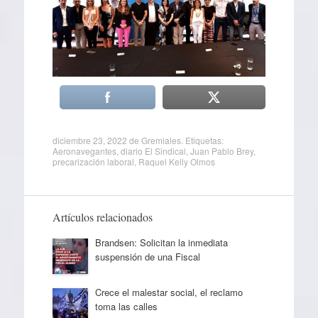
diciembre 23, 2022
de
Gremiales
. Etiquetas:
Aeronavegantes
,
diario El Sindical
,
Juan Pablo Brey
,
precarización laboral
,
Raquel Kelly Olmos
Artículos relacionados
Brandsen: Solicitan la inmediata
suspensión de una Fiscal
Crece el malestar social, el reclamo
toma las calles