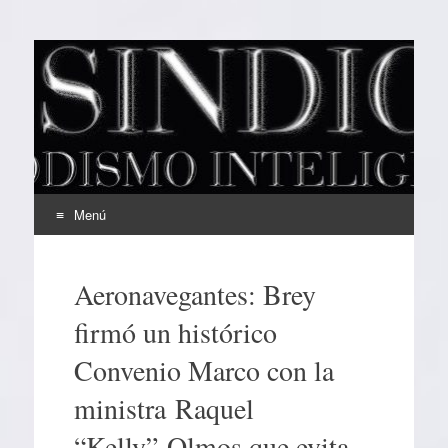
EL SINDICAL
Periodismo Inteligente
Menú
Ir
al
Aeronavegantes: Brey
contenido
firmó un histórico
Convenio Marco con la
ministra Raquel
“Kelly” Olmos que evita