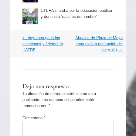
CTERA marcha por la educación pública
y denuncia “salarios de hambre”
Navegación
←
Voytenco ganó las
Abuelas de Plaza de Mayo
por
elecciones y liderará la
comunicó la restitución del
artículos
UATRE
nieto 131
→
Deja una respuesta
Tu dirección de correo electrónico no será
publicada.
Los campos obligatorios están
marcados con
*
Comentario
*