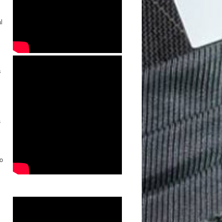
l
s
a
do