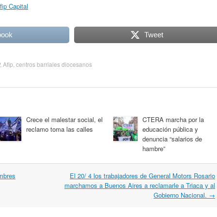
fip Capital
book
Tweet
,
Afip
,
centros barriales diocesanos
Crece el malestar social, el
CTERA marcha por la
reclamo toma las calles
educación pública y
denuncia “salarios de
hambre”
mbres
El 20/ 4 los trabajadores de General Motors Rosario
marchamos a Buenos Aires a reclamarle a Triaca y al
Gobierno Nacional.
→