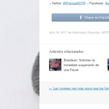
– Twitter:
@PrensaAEFIP
– Facebook:
Ae
Share on Face
abril 19, 2017
de
Gremiales
. Etiquetas:
AEFIP
Artículos relacionados
Brandsen: Solicitan la
inmediata suspensión de
una Fiscal
Navegación
←
Las mujeres ven más porno que los ho
por
artículos