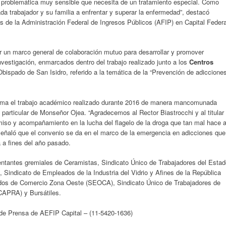
problemática muy sensible que necesita de un tratamiento especial. Como
a trabajador y su familia a enfrentar y superar la enfermedad”, destacó
s de la Administración Federal de Ingresos Públicos (AFIP) en Capital Federa
r un marco general de colaboración mutuo para desarrollar y promover
nvestigación, enmarcados dentro del trabajo realizado junto a los
Centros
Obispado de San Isidro, referido a la temática de la “Prevención de adiccione
asma el trabajo académico realizado durante 2016 de manera mancomunada
n particular de Monseñor Ojea. “Agradecemos al Rector Biastrocchi y al titular
iso y acompañamiento en la lucha del flagelo de la droga que tan mal hace 
señaló que el convenio se da en el marco de la emergencia en adicciones que
a a fines del año pasado.
entantes gremiales de Ceramistas, Sindicato Único de Trabajadores del Esta
indicato de Empleados de la Industria del Vidrio y Afines de la República
dos de Comercio Zona Oeste (SEOCA), Sindicato Único de Trabajadores de
CAPRA) y Bursátiles.
 de Prensa de AEFIP Capital – (11-5420-1636)