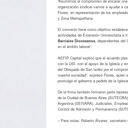
“Asumimos el compromiso de encarar una 
organización sindical vamos a ayudar a cad
Flores, en representación de los empleado
y Zona Metropolitana.
El convenio tiene como objetivo establece
actividades de Extensión Universitaria e I
Barriales Diocesanos
, dependientes del 
en el ámbito laboral”.
AEFIP Capital explicó que el acuerdo pl
con la USI, con el apoyo de la Iglesia y e
del Obispado de San Isidro por el comprom
nuestra sociedad”, expresó Flores, quien 
promulgó el gobierno a pedido de la Iglesi
De la firma también formaron parte repres
de la Ciudad de Buenos Aires (SUTECBA), S
Argentina (SEIVARA), Judiciales, Emplea
Control de Admisión y Permanencia (SUT
– Para notas: Roberto Álvarez, secretario