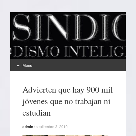
EL SINDICAL
Periodismo Inteligente
Menú
Ir
al
Advierten que hay 900 mil
contenido
jóvenes que no trabajan ni
estudian
admin
/
septiembre 3, 2010