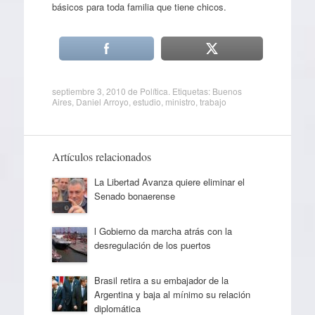
básicos para toda familia que tiene chicos.
septiembre 3, 2010
de
Política
. Etiquetas:
Buenos
Aires
,
Daniel Arroyo
,
estudio
,
ministro
,
trabajo
Artículos relacionados
La Libertad Avanza quiere eliminar el
Senado bonaerense
l Gobierno da marcha atrás con la
desregulación de los puertos
Brasil retira a su embajador de la
Argentina y baja al mínimo su relación
diplomática