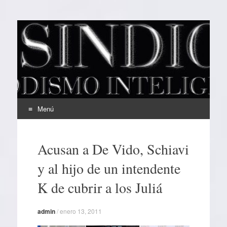
EL SINDICAL
Periodismo Inteligente
Menú
Ir
al
Acusan a De Vido, Schiavi
contenido
y al hijo de un intendente
K de cubrir a los Juliá
admin
/
enero 13, 2011