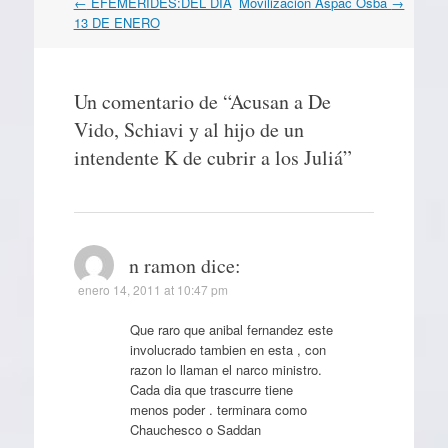
Navegación
←
EFEMÉRIDES:DEL DÍA
Movilización Aspac Osba
→
por
13 DE ENERO
artículos
Un comentario de “
Acusan a De
Vido, Schiavi y al hijo de un
intendente K de cubrir a los Juliá
”
n ramon
dice:
enero 14, 2011 at 10:47 pm
Que raro que anibal fernandez este
involucrado tambien en esta , con
razon lo llaman el narco ministro.
Cada dia que trascurre tiene
menos poder . terminara como
Chauchesco o Saddan