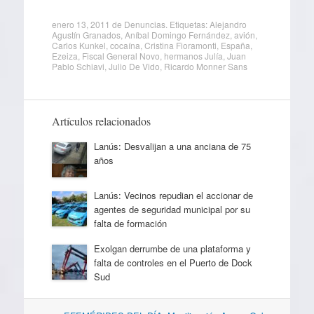
enero 13, 2011
de
Denuncias
. Etiquetas:
Alejandro
Agustín Granados
,
Aníbal Domingo Fernández
,
avión
,
Carlos Kunkel
,
cocaína
,
Cristina Fioramonti
,
España
,
Ezeiza
,
Fiscal General Novo
,
hermanos Julía
,
Juan
Pablo Schiavi
,
Julio De Vido
,
Ricardo Monner Sans
Artículos relacionados
Lanús: Desvalijan a una anciana de 75
años
Lanús: Vecinos repudian el accionar de
agentes de seguridad municipal por su
falta de formación
Exolgan derrumbe de una plataforma y
falta de controles en el Puerto de Dock
Sud