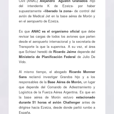
Civil (ANAC)
Alejandro Agustín Granados
-hijo
del intendente K de Ezeiza- por haber
supuestamente
«liberado la zona»
de control del
avión de Medical Jet en la base aérea de Morón y
en el aeropuerto de Ezeiza.
Es que
ANAC es el organismo oficial
que debe
revisar las cargas de todos los aviones que parten
desde el aeropuerto internacional y la secretaria de
Transporte la que la supervisa. A su vez, el área
que Schiavi heredó de
Ricardo Jaime
depende del
Ministerio de Planificación Federal
de Julio De
Vido.
Al mismo tiempo, el abogado
Ricardo Monner
Sans
reclamó investigar Grandos hijo y a los
responsables de la
Base Aérea de Morón,
un lugar
que depende del Comando de Adiestramiento y
Logística de la Fuerza Aérea Argentina. Es que en
la base aérea de Morón estuvo
estacionado
durante 51 horas el avión Challenger
antes de
dirigirse hacia Ezeiza, desde donde partió rumbo a
España.