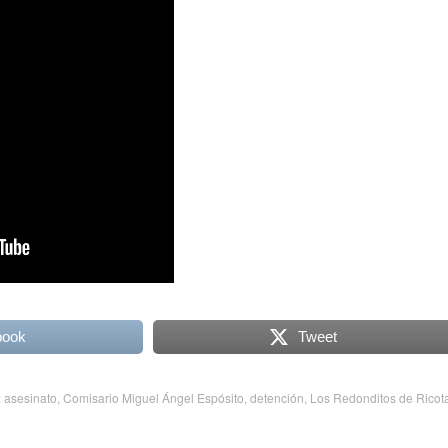
book
Tweet
:
asesinato
,
Comisario Miguel Ángel Espósito
,
detención
,
Los Redonditos de Ricot