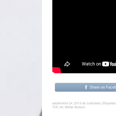
Share on Face
septiembre 24, 2013
de
Judiciales
. Etiquetas
TOC 29
,
Walter Bulacio