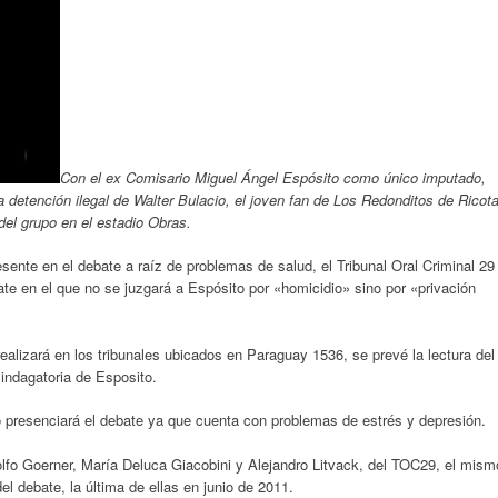
Con el ex Comisario Miguel Ángel Espósito como único imputado,
la detención ilegal de Walter Bulacio, el joven fan de Los Redonditos de Ricot
 del grupo en el estadio Obras.
sente en el debate a raíz de problemas de salud, el Tribunal Oral Criminal 29
ate en el que no se juzgará a Espósito por «homicidio» sino por «privación
realizará en los tribunales ubicados en Paraguay 1536, se prevé la lectura del
 indagatoria de Esposito.
 presenciará el debate ya que cuenta con problemas de estrés y depresión.
dolfo Goerner, María Deluca Giacobini y Alejandro Litvack, del TOC29, el mism
del debate, la última de ellas en junio de 2011.