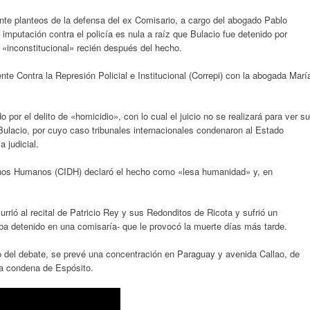
te planteos de la defensa del ex Comisario, a cargo del abogado Pablo
 imputación contra el policía es nula a raíz que Bulacio fue detenido por
 «inconstitucional» recién después del hecho.
ente Contra la Represión Policial e Institucional (Correpi) con la abogada Marí
por el delito de «homicidio», con lo cual el juicio no se realizará para ver su
Bulacio, por cuyo caso tribunales internacionales condenaron al Estado
 judicial.
echos Humanos (CIDH) declaró el hecho como «lesa humanidad» y, en
rrió al recital de Patricio Rey y sus Redonditos de Ricota y sufrió un
ba detenido en una comisaría- que le provocó la muerte días más tarde.
o del debate, se prevé una concentración en Paraguay y avenida Callao, de
la condena de Espósito.