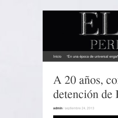
EL SINDICAL
Periodismo Inteligente
Ir
Inicio
“En una época de universal engaño
al
contenido
A 20 años, co
detención de 
admin
/
septiembre 24, 2013