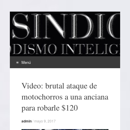
EL SINDICAL
Periodismo Inteligente
Menú
Ir
al
Video: brutal ataque de
contenido
motochorros a una anciana
para robarle $120
admin
/
mayo 9, 2017