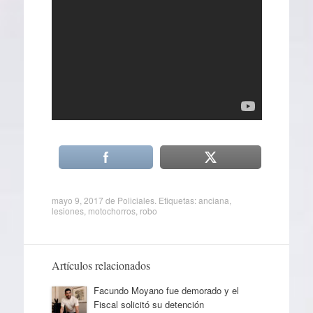
mayo 9, 2017
de
Policiales
. Etiquetas:
anciana
,
lesiones
,
motochorros
,
robo
Artículos relacionados
Facundo Moyano fue demorado y el
Fiscal solicitó su detención