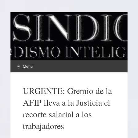
EL SINDICAL
Periodismo Inteligente
Menú
Ir
al
URGENTE: Gremio de la
contenido
AFIP lleva a la Justicia el
recorte salarial a los
trabajadores