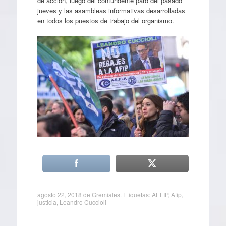
de acción, luego del contundente paro del pasado
jueves y las asambleas informativas desarrolladas
en todos los puestos de trabajo del organismo.
agosto 22, 2018
de
Gremiales
. Etiquetas:
AEFIP
,
Afip
,
justicia
,
Leandro Cuccioli