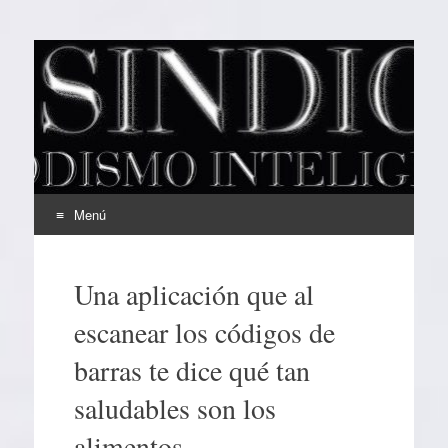
EL SINDICAL
Periodismo Inteligente
Menú
Ir
al
Una aplicación que al
contenido
escanear los códigos de
barras te dice qué tan
saludables son los
alimentos