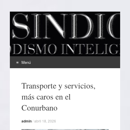
EL SINDICAL
Periodismo Inteligente
Menú
Ir
al
Transporte y servicios,
contenido
más caros en el
Conurbano
admin
/
abril 18, 2026