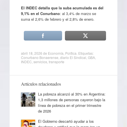
El INDEC detalla que la suba acumulada es del
9,1% en el Conurbano
: al 3,4% de marzo se
suma el 2,6% de febrero y el 2,8% de enero.
abril 18, 2026
de
Economía
,
Política
. Etiquetas:
Conurbano Bonaerense
,
diario El Sindical
,
GBA
,
INDEC
,
servicios
,
transporte
Artículos relacionados
La pobreza alcanzó al 30% en Argentina:
1,3 millones de personas cayeron bajo la
línea de pobreza en el primer trimestre
de 2026
El Gobierno descartó ayudar a los
deudores y ratificó que la mora “es un