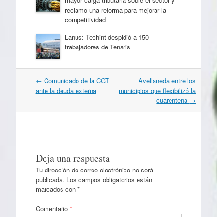
mayor carga tributaria sobre el sector y
reclamo una reforma para mejorar la
competitividad
Lanús: Techint despidió a 150
trabajadores de Tenaris
Navegación
←
Comunicado de la CGT
Avellaneda entre los
por
ante la deuda externa
municipios que flexibilizó la
artículos
cuarentena
→
Deja una respuesta
Tu dirección de correo electrónico no será
publicada.
Los campos obligatorios están
marcados con
*
Comentario
*