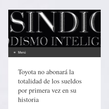
EL SINDICAL
Periodismo Inteligente
Menú
Ir
al
Toyota no abonará la
contenido
totalidad de los sueldos
por primera vez en su
historia