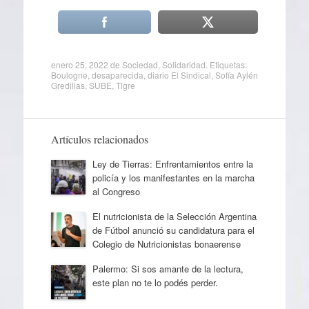
enero 25, 2022
de
Sociedad
,
Solidaridad
. Etiquetas:
Boulogne
,
desaparecida
,
diario El Sindical
,
Sofía Aylén
Gredillas
,
SUBE
,
Tigre
Artículos relacionados
Ley de Tierras: Enfrentamientos entre la
policía y los manifestantes en la marcha
al Congreso
El nutricionista de la Selección Argentina
de Fútbol anunció su candidatura para el
Colegio de Nutricionistas bonaerense
Palermo: Si sos amante de la lectura,
este plan no te lo podés perder.