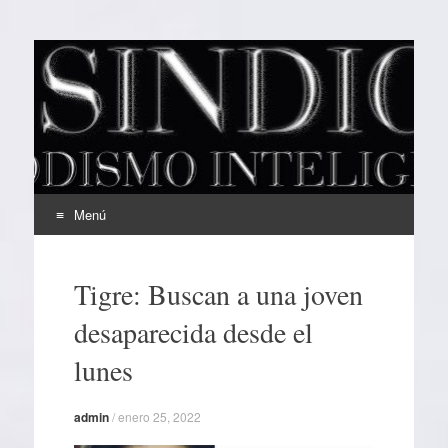
EL SINDICAL
Periodismo Inteligente
Menú
Ir
al
Tigre: Buscan a una joven
contenido
desaparecida desde el
lunes
admin
/
enero 25, 2022