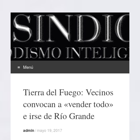
EL SINDICAL
Periodismo Inteligente
Menú
Ir
al
Tierra del Fuego: Vecinos
contenido
convocan a «vender todo»
e irse de Río Grande
admin
/
mayo 19, 2017