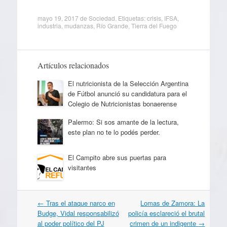
mayo 19, 2017
de
Sociedad
. Etiquetas:
crisis
,
IFSA
,
industria
,
mudanzas
,
Río Grande
,
Tierra del Fuego
Artículos relacionados
El nutricionista de la Selección Argentina
de Fútbol anunció su candidatura para el
Colegio de Nutricionistas bonaerense
Palermo: Si sos amante de la lectura,
este plan no te lo podés perder.
El Campito abre sus puertas para
visitantes
Navegación
←
Tras el ataque narco en
Lomas de Zamora: La
por
Budge, Vidal responsabilizó
policía esclareció el brutal
artículos
al poder político del PJ
crimen de un indigente
→